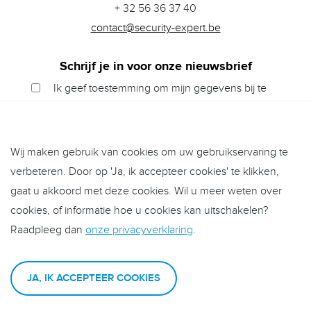
+ 32 56 36 37 40
contact@security-expert.be
Schrijf je in voor onze nieuwsbrief
Ik geef toestemming om mijn gegevens bij te
houden en ga akkoord met de
privacyverklaring
Wij maken gebruik van cookies om uw gebruikservaring te
verbeteren. Door op 'Ja, ik accepteer cookies' te klikken,
VERSTUREN
gaat u akkoord met deze cookies. Wil u meer weten over
cookies, of informatie hoe u cookies kan uitschakelen?
Raadpleeg dan
onze privacyverklaring
.
Privacyverklaring
Facebook
JA, IK ACCEPTEER COOKIES
Security expert is een initiatief van
RAS bvba